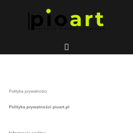
Przejdź
do
treści
Przełącz
menu
Polityka prywatności
Polityka prywatności pioart.pl